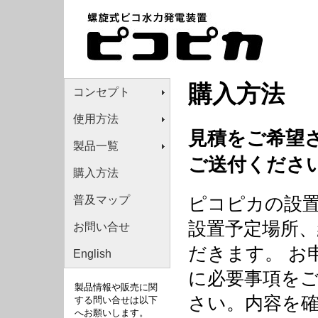
購入方法
コンセプト
使用方法
見積をご希望
製品一覧
ご送付くださ
購入方法
普及マップ
ピコピカの設
設置予定場所
お問い合せ
だきます。 お
English
に必要事項を
製品情報や販売に関
さい。内容を
する問い合せは以下
へお願いします。