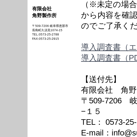
（※未定の場
有限会社
から内容を確
角野製作所
のでご了承く
〒509-7206 岐阜県恵那市
長島町久須見1074-15
TEL:0573-25-2788
FAX:0573-25-2915
導入調査書（
導入調査書（P
【送付先】
有限会社 角野
〒509-720
−１５
TEL： 0573-25-
E-mail：info@su