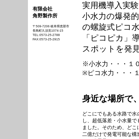
実用機導入実
有限会社
小水力の爆発
角野製作所
の螺旋式ピコ
〒509-7206 岐阜県恵那市
長島町久須見1074-15
TEL:0573-25-2788
「ピコピカ」
FAX:0573-25-2915
スポットを発
※小水力・・・１０
※ピコ水力・・・１
身近な場所で
どこにでもある水路で水
し、超低落差・小水量で
ました。そのため、どこ
二億だけで発電可能な構