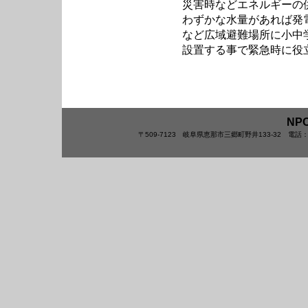
災害時などエネルギーの
わずかな水量があれば発
など広域避難場所に小中
設置する事で緊急時に役
NP
〒509-7123 岐阜県恵那市三郷町野井133-32 電話：0573