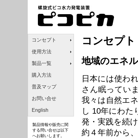
コンセプト
コンセプト
使用方法
地域のエネ
製品一覧
購入方法
日本には使わ
普及マップ
さん眠ってい
お問い合せ
我々は自然エ
し 10年にわ
English
発・実践を続
製品情報や販売に関
する問い合せは以下
約４年前から
へお願いします。